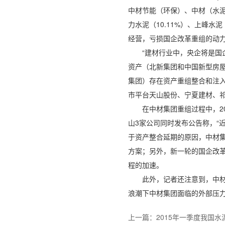
中材节能（环保）、中材（水泥
力水泥（10.11%）、上峰水
经营，亏损国企改革重组的动
“建材行业中，央企将是国
资产（北新集团和中国新型房
集团）存在资产重组整合和注
市平台天山股份、宁夏建材、
在中材集团重组过程中，2
山3家公司同时发布公告称，“
于资产整合延期的原因，中材
方案；另外，新一轮的国企改
程的加速。
此外，记者还注意到，中材
浪潮下中材集团面临的外部压力
上一篇：
2015年一季度我国