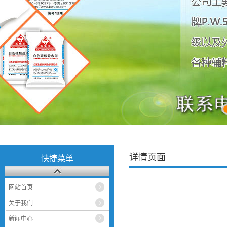
详情页面
快捷菜单
网站首页
关于我们
新闻中心