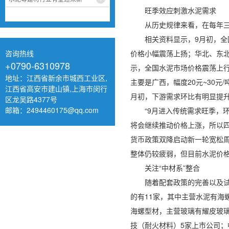
旺季效应刺激水泥需求
从历史规律来看，在每年
相关资料显示，9月初，
咨询热线
价格小幅震荡上扬；华北、东
+0790-6310978
示，全国水泥市场价格震荡上行
地址：江西省新余市城西工业区,
主要是广西，幅度20元~30元
江西省高安市建山镇,上海市闵行
月初，下游需求环比有明显提
区龙吴路4377号
邮箱：2494460175@qq.com
“9月进入传统需求旺季，
将会继续推动价格上涨，所以
货币政策双降启动新一轮宽松
整体仍较疲弱，但目前水泥价
关注“中材系”整合
随着配套政策的完善以及
的有11家，其中主营水泥有海
海螺型材，主营玻璃有耀皮玻
技（耐火材料）5家上市公司