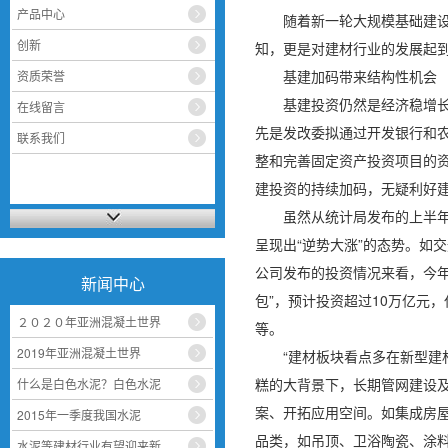
产品中心
随着新一轮大规模基础建
创新
知，更是对建材行业的发展起
基建加码带来结构性机会
资质荣誉
基建投资仍然是经济稳增长
在线留言
先是发改委拟通过开发银行和
联系我们
整和完善固定资产投资项目的
建投资的持续加码，无疑利好
虽然从统计局发布的上半年
呈现出“逆势大涨”的态势。如
公司发布的投资情况来看，今年
新闻中心
包”，预计投资超过10万亿元
２０２０年亚洲混凝土世界
等。
2019年亚洲混凝土世界
“建材板块看点多在新型建
糕的大背景下，长期管网建设及
什么是白色水泥？白色水泥
案、开拓应用空间。如集成房屋
2015年一季度我国水泥
品类，如吊顶、卫浴陶瓷、涂
水泥等建材行业有望迎来新