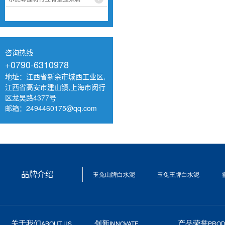
咨询热线
+0790-6310978
地址：江西省新余市城西工业区,
江西省高安市建山镇,上海市闵行
区龙吴路4377号
邮箱：2494460175@qq.com
品牌介绍
玉兔山牌白水泥
玉兔王牌白水泥
ABOUT US
INNOVATE
PRO
关于我们
创新
产品荣誉