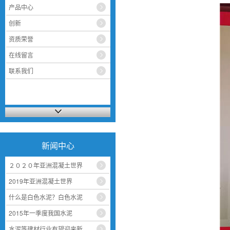
产品中心
创新
资质荣誉
在线留言
联系我们
新闻中心
２０２０年亚洲混凝土世界
2019年亚洲混凝土世界
什么是白色水泥？白色水泥
2015年一季度我国水泥
水泥等建材行业有望迎来新