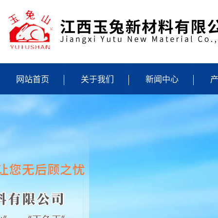
网站首页
关于我们
新闻中心